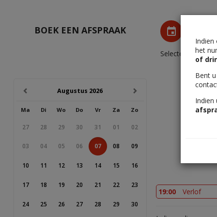
BOEK EEN AFSPRAAK
Indien
het nu
Selecteer een tijds
of
dri
Bent u
contac
previous
next
Augustus 2026
Indien
afspr
Ma
Di
Wo
Do
Vr
Za
Zo
27
28
29
30
31
01
02
03
04
05
06
07
08
09
Dr Ba
10
11
12
13
14
15
16
17
18
19
20
21
22
23
19:00
Verlof
24
25
26
27
28
29
30