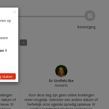
eren op
Bevestiging
 neem
ermorgen
oon
1
026
 sluiten
Dr Stoffels Ilke
Huisarts
oekingen
Voor deze dag zijn geen online boekingen
e datum of
meer mogelijk. Selecteer een andere datum of
nieuw. Er
herbekijk onze agenda spoedig opnieuw. Er
egeven.
worden regelmatig plaatsen vrijgegeven.