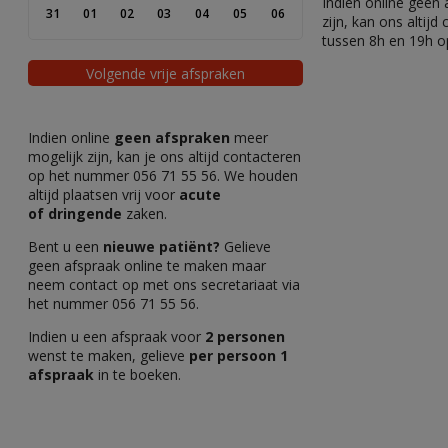
Indien online geen
31
01
02
03
04
05
06
zijn, kan ons altij
tussen 8h en 19h 
Volgende vrije afspraken
Indien online
geen afspraken
meer
mogelijk zijn, kan je ons altijd contacteren
op het nummer 056 71 55 56. We houden
altijd plaatsen vrij voor
acute
of
dringende
zaken.
Bent u een
nieuwe patiënt?
Gelieve
geen afspraak online te maken maar
neem contact op met ons secretariaat via
het nummer 056 71 55 56.
Indien u een afspraak voor
2 personen
wenst te maken, gelieve
per persoon
1
afspraak
in te boeken.