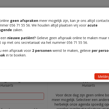
 online
geen afspraken
meer mogelijk zijn, kan je ons altijd contact
mmer 056 71 55 56. We houden altijd plaatsen vrij voor
acute
tip
Vul uw gegevens in
ngende
zaken.
 een
nieuwe patiënt?
Gelieve geen afspraak online te maken maar
t op met ons secretariaat via het nummer 056 71 55 56.
vandaag
Morgen
Ov
 u een afspraak voor
2 personen
wenst te maken, gelieve
per pers
vrijdag 7 augustus 2
aak
in te boeken.
Melding
rsegian Sergei
Dr Depypere Sam
Huisarts
Huisarts
Voor deze dag zijn geen online b
meer mogelijk. Selecteer een ander
herbekijk onze agenda spoedig op
worden regelmatig plaatsen vrijg