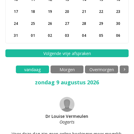
17
18
19
20
21
22
23
24
25
26
27
28
29
30
31
01
02
03
04
05
06
Volgende vrije afspraken
vandaag
Morgen
Overmorgen
zondag 9 augustus 2026
Dr Louise Vermeulen
Oogarts
Voor deze dag zijn geen online boekingen meer mogelijk.