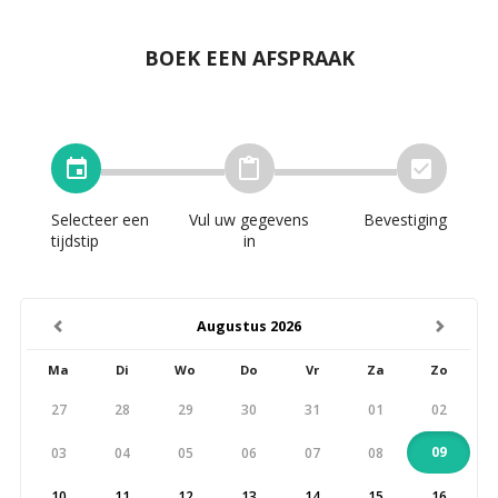
BOEK EEN AFSPRAAK
Selecteer een
Vul uw gegevens
Bevestiging
tijdstip
in
previous
next
Augustus 2026
Ma
Di
Wo
Do
Vr
Za
Zo
27
28
29
30
31
01
02
09
03
04
05
06
07
08
10
11
12
13
14
15
16