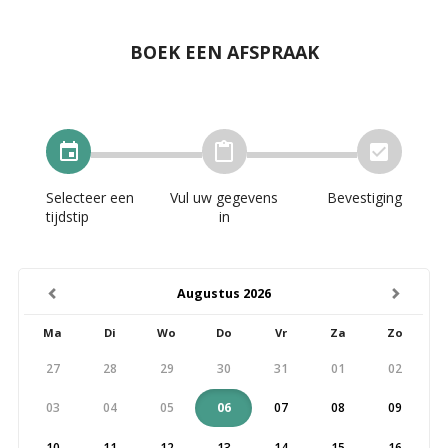
BOEK EEN AFSPRAAK
Selecteer een
Vul uw gegevens
Bevestiging
tijdstip
in
previous
next
Augustus 2026
Ma
Di
Wo
Do
Vr
Za
Zo
27
28
29
30
31
01
02
03
04
05
06
07
08
09
10
11
12
13
14
15
16