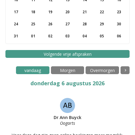
17
18
19
20
21
22
23
24
25
26
27
28
29
30
31
01
02
03
04
05
06
Volgende vrije afspraken
vandaag
Morgen
Overmorgen
donderdag 6 augustus 2026
Dr Ann Buyck
Oogarts