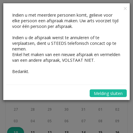
BOEK EEN AFSPRAAK
Indien u met meerdere personen komt, gelieve voor
elke persoon een afspraak maken. Uw arts voorziet tijd
voor één persoon per afspraak.
Indien u de afspraak wenst te annuleren of te
verplaatsen, dient u STEEDS telefonisch concact op te
nemen.
Enkel het maken van een nieuwe afspraak en vermelden
Selecteer een
Vul uw gegevens
Bevestiging
van een andere afspraak, VOLSTAAT NIET.
tijdstip
in
Bedankt.
previous
next
Augustus 2026
Melding sluiten
Ma
Di
Wo
Do
Vr
Za
Zo
27
28
29
30
31
01
02
03
04
05
06
07
08
09
10
11
12
13
14
15
16