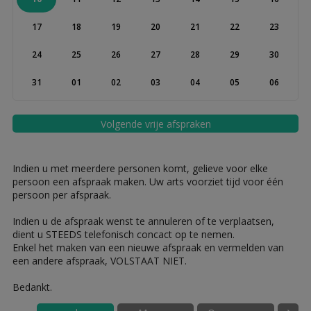
17
18
19
20
21
22
23
24
25
26
27
28
29
30
31
01
02
03
04
05
06
Volgende vrije afspraken
Indien u met meerdere personen komt, gelieve voor elke
persoon een afspraak maken. Uw arts voorziet tijd voor één
persoon per afspraak.
Indien u de afspraak wenst te annuleren of te verplaatsen,
dient u STEEDS telefonisch concact op te nemen.
Enkel het maken van een nieuwe afspraak en vermelden van
een andere afspraak, VOLSTAAT NIET.
Bedankt.