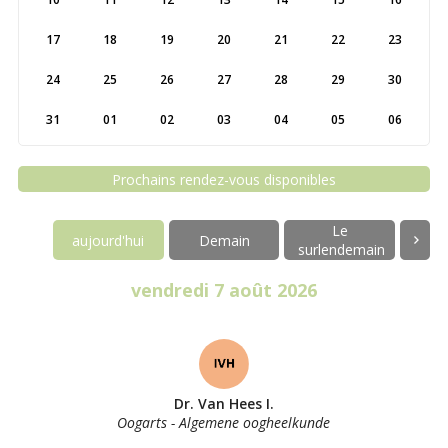
17
18
19
20
21
22
23
24
25
26
27
28
29
30
31
01
02
03
04
05
06
Prochains rendez-vous disponibles
Le
aujourd'hui
Demain
surlendemain
vendredi 7 août 2026
Dr. Van Hees I.
Oogarts - Algemene oogheelkunde