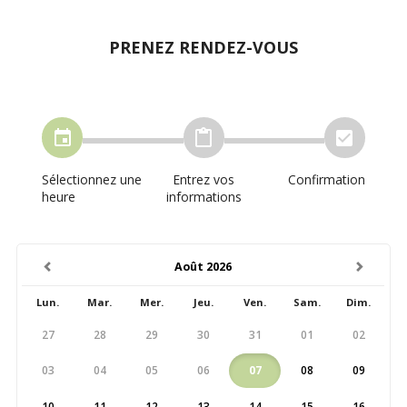
PRENEZ RENDEZ-VOUS
Sélectionnez une
Entrez vos
Confirmation
heure
informations
previous
next
Août 2026
Lun.
Mar.
Mer.
Jeu.
Ven.
Sam.
Dim.
27
28
29
30
31
01
02
03
04
05
06
07
08
09
10
11
12
13
14
15
16