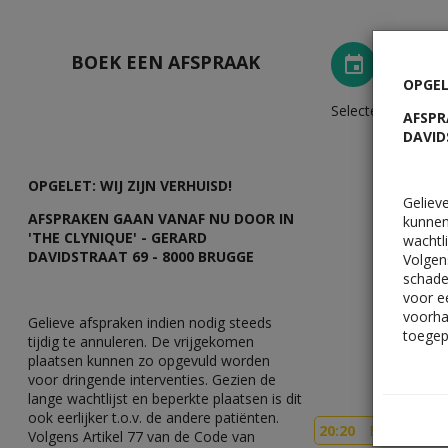
BOEK EEN AFSPRAAK
OPGEL
Selecteer een tijds
AFSPR
DAVID
OPGELET: WIJ ZIJN VERHUISD!
Geliev
AFSPRAKEN GAAN VANAF NU DOOR IN
kunnen
'THE CLYNIQUE' - GERARD
wachtli
DAVIDSTRAAT 69 - 8000 BRUGGE
Volgen
schade
voor ee
voorha
Gelieve afspraken indien nodig steeds
toegep
tijdig te annuleren. De vrijgekomen
plaatsen kunnen zo opgevuld worden
voor dringende interventies. Gezien de
lange wachtlijst en beperkte plaatsen is dit
ook eerlijker t.o.v. de andere patiënten.
20:20
Enkel voor r
Volgens Artikel 77 van de Code van