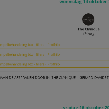
woensdag 14 oktober 
The Clynique
Chirurg
impelbehandeling btx - fillers - Profhilo
impelbehandeling btx - fillers - Profhilo
impelbehandeling btx - fillers - Profhilo
GAAN DE AFSPRAKEN DOOR IN 'THE CLYNIQUE' - GERARD DAVIDST
vrijdag 16 oktober 2