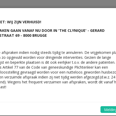
ET: WIJ ZIJN VERHUISD!
tip
Vul uw gegevens in
AKEN GAAN VANAF NU DOOR IN 'THE CLYNIQUE' - GERARD
STRAAT 69 - 8000 BRUGGE
Volgende vrije afspraken bij The Clyniqu
e afspraken indien nodig steeds tijdig te annuleren. De vrijgekomen p
 zo opgevuld worden voor dringende interventies. Gezien de lange
jst en beperkte plaatsen is dit ook eerlijker t.o.v. de andere patiënten.
woensdag 23 september
s Artikel 77 van de Code van geneeskundige Plichtenleer kan een
loosstelling gevraagd worden voor een nutteloos geworden huisbez
n verzuimde afspraak indien zij niet tijdig werden afgezegd.(d.w.z. 24
nd). Wegens het frequent verzuimen van afspraken, wordt dit vanaf 
ast!
The Clynique
Chirurg
Melding
impelbehandeling btx - fillers - Profhilo