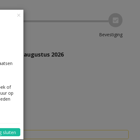
Bevestiging
e vanaf 9 augustus 2026
laatsen
 2026
oek of
 uur op
heden
 sluiten