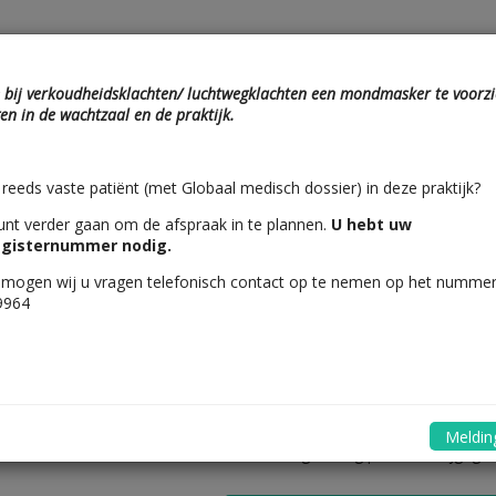
e bij verkoudheidsklachten/ luchtwegklachten een mondmasker te voorz
en in de wachtzaal en de praktijk.
tip
Vul uw gegevens in
 reeds vaste patiënt (met Globaal medisch dossier) in deze praktijk?
vandaag
Morgen
Ov
unt verder gaan om de afspraak in te plannen.
U hebt uw
donderdag 6 augustus 
registernummer nodig.
mogen wij u vragen telefonisch contact op te nemen op het numme
9964
Dr. Beeckman An
Huisarts
 zijn geen online boekingen meer mogelijk. Selecteer een andere da
Melding
regelmatig plaatsen vrijgegev