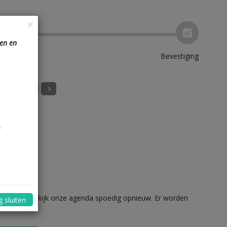
ien en
Bevestiging
ermorgen
2026
r
tum of herbekijk onze agenda spoedig opnieuw. Er worden
 sluiten
en.