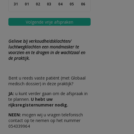
31
01
02
03
04
05
06
Volgende vrije afspraken
Gelieve bij verkoudheidsklachten/
luchtwegklachten een mondmasker te
voorzien en te dragen in de wachtzaal en
de praktijk.
Bent u reeds vaste patiënt (met Globaal
medisch dossier) in deze praktijk?
JA:
u kunt verder gaan om de afspraak in
te plannen.
U hebt uw
rijksregisternummer nodig.
NEEN:
mogen wij u vragen telefonisch
contact op te nemen op het nummer
054339964